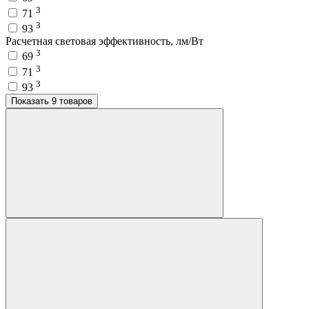
3
71
3
93
Расчетная световая эффективность, лм/Вт
3
69
3
71
3
93
Показать 9 товаров