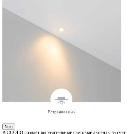
Next
PICCOLO создает выразительные световые акценты за счет