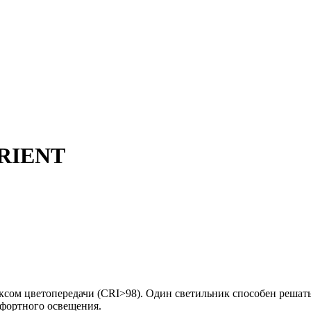
ORIENT
сом цветопередачи (CRI>98). Один светильник способен решать
мфортного освещения.