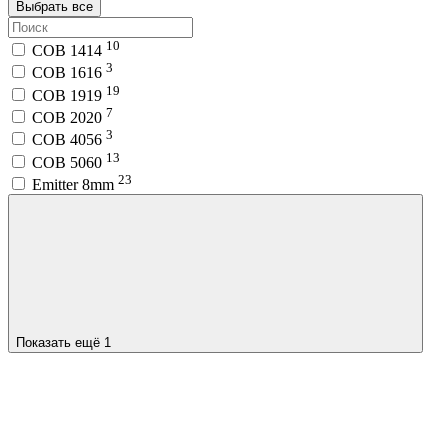
Выбрать все
10
COB 1414
3
COB 1616
19
COB 1919
7
COB 2020
3
COB 4056
13
COB 5060
23
Emitter 8mm
Показать ещё 1