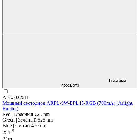
Быстрый
просмотр
Арт.: 022611
Мощный светодиод ARPL-9W-EPL45-RGB (700mA) (Arlight,
Emitter)
Red | Красный 625 nm
Green | Зелёный 525 nm
Blue | Синий 470 nm
19
254
₽/шт