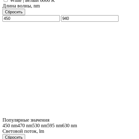
White | Белый 6000 K
Длина волны, nm
Сбросить
Популярные значения
450 nm
470 nm
530 nm
595 nm
630 nm
Световой поток, lm
Сбросить