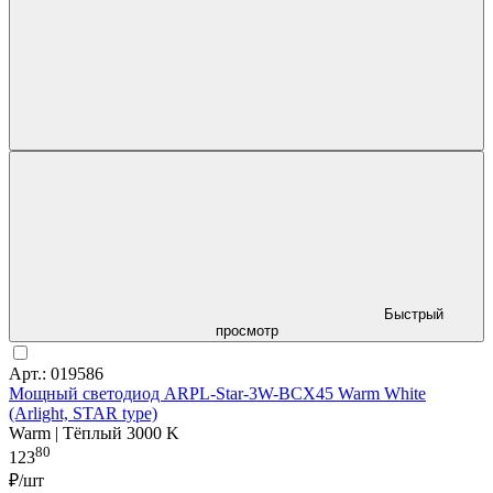
Быстрый
просмотр
Арт.: 019586
Мощный светодиод ARPL-Star-3W-BCX45 Warm White
(Arlight, STAR type)
Warm | Тёплый 3000 K
80
123
₽/шт