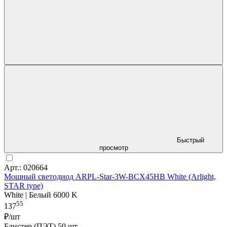
Быстрый
просмотр
Арт.: 020664
Мощный светодиод ARPL-Star-3W-BCX45HB White (Arlight,
STAR type)
White | Белый 6000 K
55
137
₽/шт
Блистер (ПЭТ) 50 шт