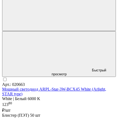
Быстрый
просмотр
Арт.: 020663
Мощный светодиод ARPL-Star-3W-BCX45 White (Arlight,
STAR type)
White | Белый 6000 K
80
123
₽/шт
Блистер (ПЭТ) 50 шт