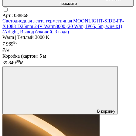
просмотр
Арт.: 038868
Светодиодная лента герметичная MOONLIGHT-SIDE-FP-
X1088-D25mm 24V Warm3000 (20 W/m, IP65, 5m, wire x1)
(Arlight, Вывод боковой, 3 года)
Warm | Тёплый 3000 K
96
7 969
₽/м
Коробка (картон) 5 м
80
39 849
₽
В корзину