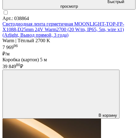
Быстрый
просмотр
Арт.: 038864
Светодиодная лента герметичная MOONLIGHT-TOP-FP-
X1088-D25mm 24V Warm2700 (20 W/m, IP65, 5m, wire x1)
(Arlight, Вывод прямой, 3 года)
Warm | Тёплый 2700 K
96
7 969
₽/м
Коробка (картон) 5 м
80
39 849
₽
В корзину