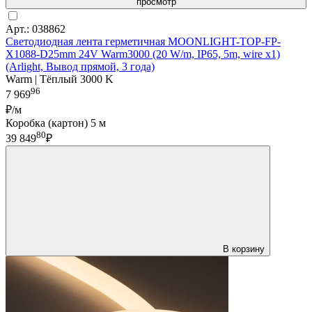
просмотр
Арт.: 038862
Светодиодная лента герметичная MOONLIGHT-TOP-FP-
X1088-D25mm 24V Warm3000 (20 W/m, IP65, 5m, wire x1)
(Arlight, Вывод прямой, 3 года)
Warm | Тёплый 3000 K
96
7 969
₽/м
Коробка (картон) 5 м
80
39 849
₽
В корзину