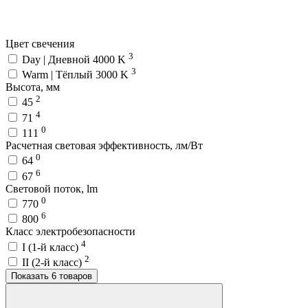
Цвет свечения
3
Day | Дневной 4000 K
3
Warm | Тёплый 3000 K
Высота, мм
2
45
4
71
0
111
Расчетная световая эффективность, лм/Вт
0
64
6
67
Световой поток, lm
0
770
6
800
Класс электробезопасности
4
I (1-й класс)
2
II (2-й класс)
Показать 6 товаров