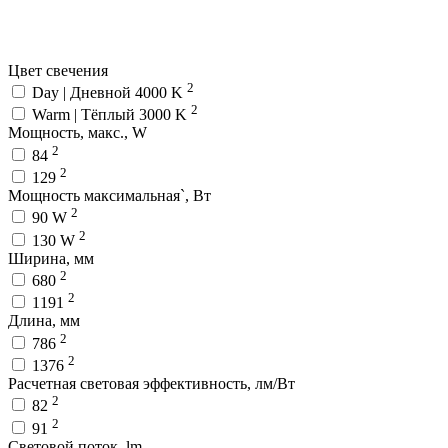
Цвет свечения
2
Day | Дневной 4000 K
2
Warm | Тёплый 3000 K
Мощность, макс., W
2
84
2
129
Мощность максимальная`, Вт
2
90 W
2
130 W
Ширина, мм
2
680
2
1191
Длина, мм
2
786
2
1376
Расчетная световая эффективность, лм/Вт
2
82
2
91
Световой поток, lm