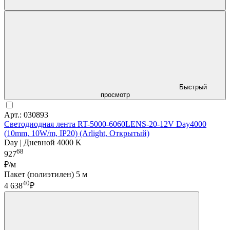
Быстрый
просмотр
Арт.: 030893
Светодиодная лента RT-5000-6060LENS-20-12V Day4000
(10mm, 10W/m, IP20) (Arlight, Открытый)
Day | Дневной 4000 K
68
927
₽/м
Пакет (полиэтилен) 5 м
40
4 638
₽