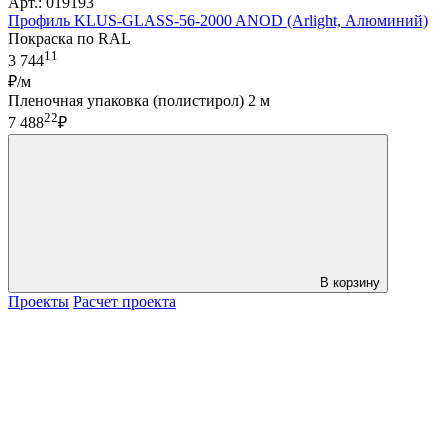
Арт.: 019193
Профиль KLUS-GLASS-56-2000 ANOD (Arlight, Алюминий)
Покраска по RAL
11
3 744
₽/м
Пленочная упаковка (полистирол) 2 м
22
7 488
₽
В корзину
Проекты
Расчет проекта
LDT