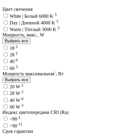
Цвет свечения
3
White | Белый 6000 K
5
Day | Дневной 4000 K
5
Warm | Тёплый 3000 K
Мощность, макс., W
Выбрать все
2
18
2
28
6
40
3
60
Мощность максимальная`, Вт
Выбрать все
2
20 W
2
28 W
6
40 W
3
60 W
Индекс цветопередачи CRI (Ra)
2
>80
11
>90
Срок гарантии