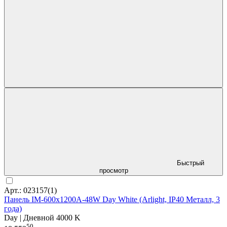
Быстрый
просмотр
Арт.: 023157(1)
Панель IM-600x1200A-48W Day White (Arlight, IP40 Металл, 3
года)
Day | Дневной 4000 K
50