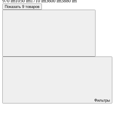
970 lm
1050 lm
1710 lm
3600 lm
3880 lm
Показать 9 товаров
Фильтры