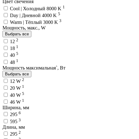
Цвет свечения
1
Cool | Холодный 8000 K
5
Day | Дневной 4000 K
3
Warm | Тёплый 3000 K
Мощность, макс., W
Выбрать все
2
12
1
18
5
40
1
48
Мощность максимальная`, Вт
Выбрать все
2
12 W
1
20 W
5
40 W
1
46 W
Ширина, мм
6
295
3
595
Длина, мм
2
295