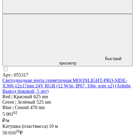
Быстрый
просмотр
Арт.: 055317
Светодиодная лента герметичная MOONLIGHT-PRO-SIDE-
X360-12x17mm 24V RGB (12 W/m, IP67, 10m, wire x2) (Arlight,
Вывод боковой, 5 лет)
Red | Красный 625 nm
Green | Зелёный 525 nm
Blue | Синий 470 nm
62
5 001
₽/м
Катушка (пластмасса) 10 м
20
50 016
₽