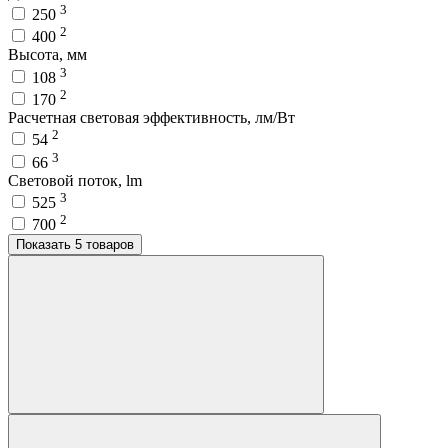
3
250
2
400
Высота, мм
3
108
2
170
Расчетная световая эффективность, лм/Вт
2
54
3
66
Световой поток, lm
3
525
2
700
Показать 5 товаров