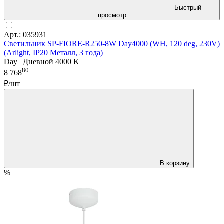
Быстрый
просмотр
Арт.: 035931
Светильник SP-FIORE-R250-8W Day4000 (WH, 120 deg, 230V)
(Arlight, IP20 Металл, 3 года)
Day | Дневной 4000 K
80
8 768
₽/шт
В корзину
%