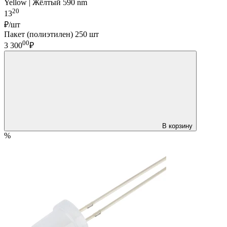
Yellow | Жёлтый 590 nm
20
13
₽/шт
Пакет (полиэтилен) 250 шт
00
3 300
₽
В корзину
%