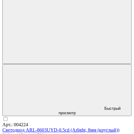
Быстрый
просмотр
Арт.: 004224
Светодиод ARL-8603UYD-0.5cd (Arlight, 8мм (круглый))