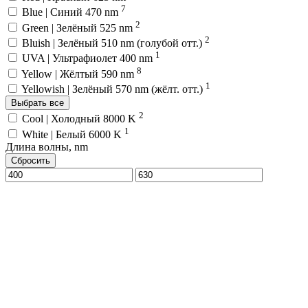
7
Blue | Синий 470 nm
2
Green | Зелёный 525 nm
2
Bluish | Зелёный 510 nm (голубой отт.)
1
UVA | Ультрафиолет 400 nm
8
Yellow | Жёлтый 590 nm
1
Yellowish | Зелёный 570 nm (жёлт. отт.)
Выбрать все
2
Cool | Холодный 8000 K
1
White | Белый 6000 K
Длина волны, nm
Сбросить