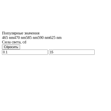
Популярные значения
465 nm
470 nm
585 nm
590 nm
625 nm
Сила света, cd
Сбросить