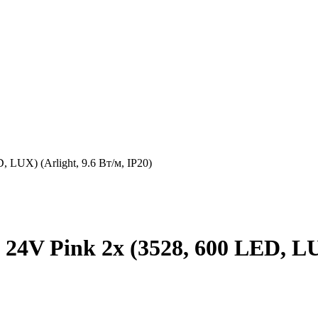
 LUX) (Arlight, 9.6 Вт/м, IP20)
4V Pink 2x (3528, 600 LED, LUX