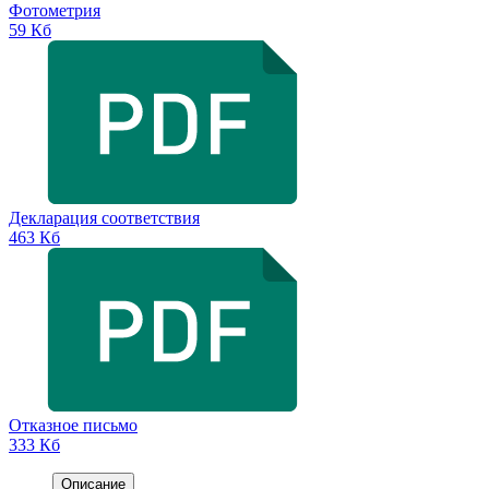
Фотометрия
59 Кб
Декларация соответствия
463 Кб
Отказное письмо
333 Кб
Описание