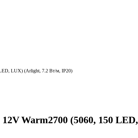
D, LUX) (Arlight, 7.2 Вт/м, IP20)
12V Warm2700 (5060, 150 LED, L