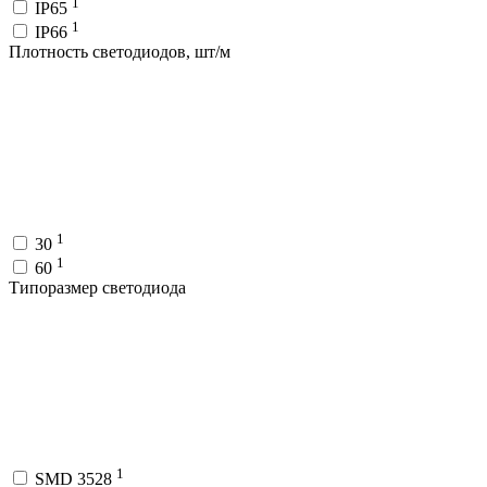
1
IP65
1
IP66
Плотность светодиодов, шт/м
1
30
1
60
Типоразмер светодиода
1
SMD 3528