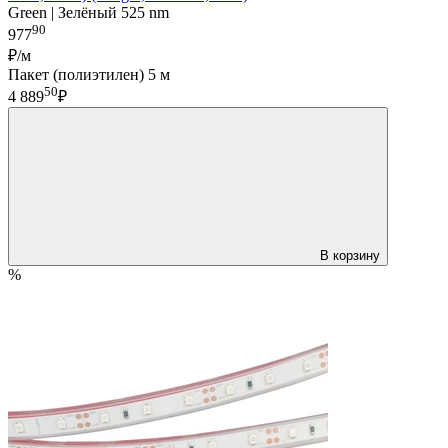
Green | Зелёный 525 nm
90
977
₽/м
Пакет (полиэтилен) 5 м
50
4 889
₽
В корзину
%