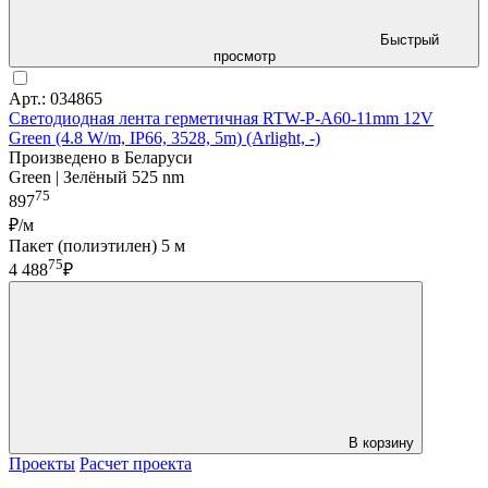
Быстрый
просмотр
Арт.: 034865
Светодиодная лента герметичная RTW-P-A60-11mm 12V
Green (4.8 W/m, IP66, 3528, 5m) (Arlight, -)
Произведено в Беларуси
Green | Зелёный 525 nm
75
897
₽/м
Пакет (полиэтилен) 5 м
75
4 488
₽
В корзину
Проекты
Расчет проекта