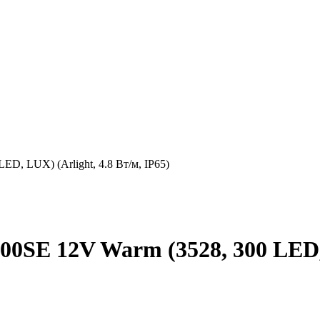
D, LUX) (Arlight, 4.8 Вт/м, IP65)
0SE 12V Warm (3528, 300 LED, L