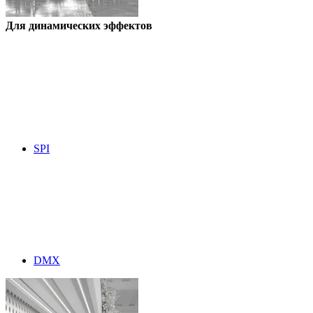
Для динамических эффектов
SPI
DMX