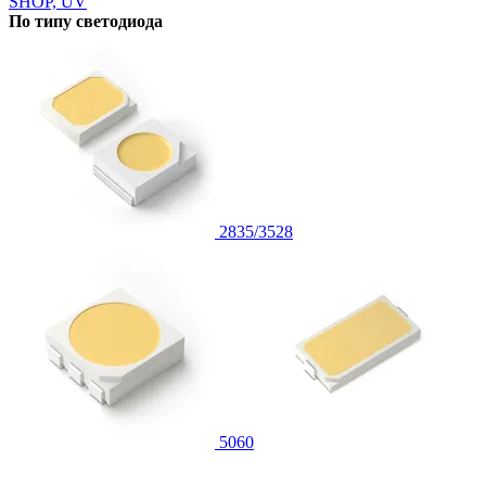
SHOP, UV
По типу светодиода
2835/3528
5060