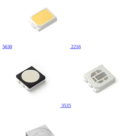
5630
2216
3535