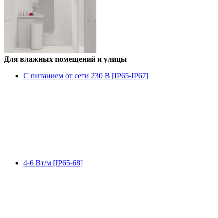
Для влажных помещений и улицы
С питанием от сети 230 В [IP65-IP67]
4-6 Вт/м [IP65-68]