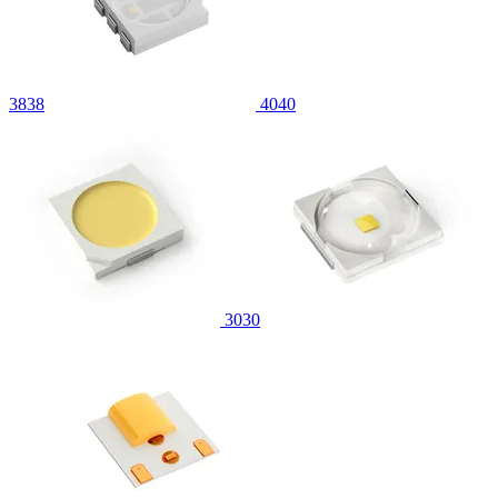
3838
4040
3030