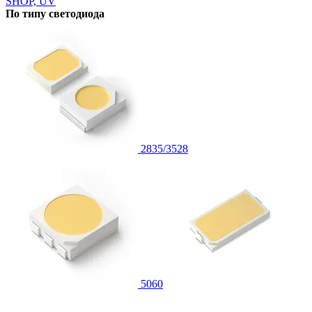
SHOP, UV
По типу светодиода
2835/3528
5060