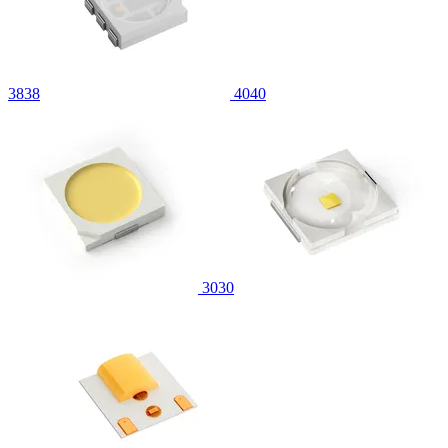
3838
4040
3030