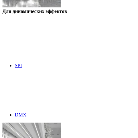
Для динамических эффектов
SPI
DMX