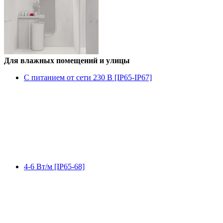
Для влажных помещений и улицы
С питанием от сети 230 В [IP65-IP67]
4-6 Вт/м [IP65-68]