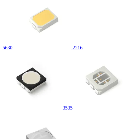
5630
2216
3535