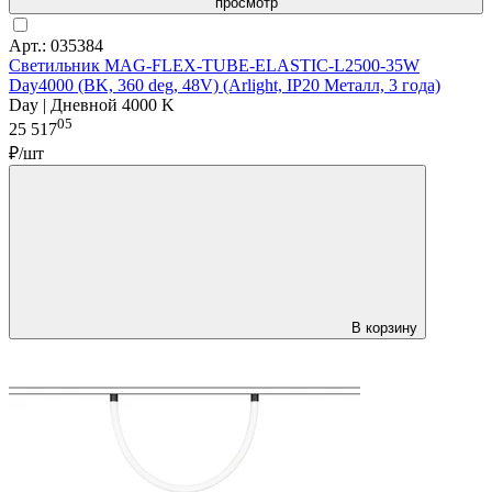
просмотр
Арт.: 035384
Светильник MAG-FLEX-TUBE-ELASTIC-L2500-35W
Day4000 (BK, 360 deg, 48V) (Arlight, IP20 Металл, 3 года)
Day | Дневной 4000 K
05
25 517
₽/шт
В корзину